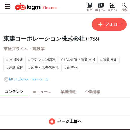
ログ
IRイベント
ログイン
検索
フォロー
東建コーポレーション株式会社
(1766)
・
東証プライム
建設業
住宅関連
マンション関連
ビル賃貸・賃貸住宅
賃貸仲介
建設資材
広告・広告代理店
耐震化
https://www.token.co.jp/
コンテンツ
IRニュース
業績情報
企業情報
ページ上部へ