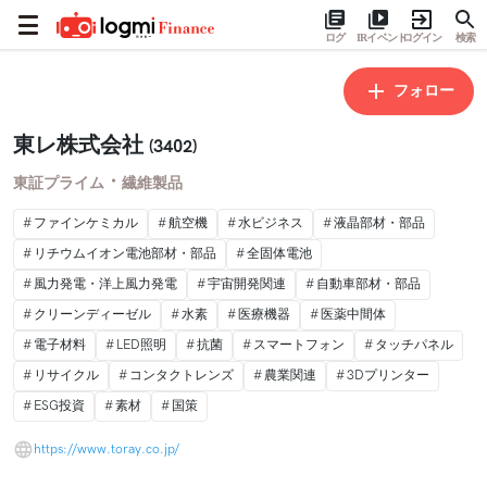
ログ
IRイベント
ログイン
検索
フォロー
東レ株式会社
(3402)
・
東証プライム
繊維製品
ファインケミカル
航空機
水ビジネス
液晶部材・部品
リチウムイオン電池部材・部品
全固体電池
風力発電・洋上風力発電
宇宙開発関連
自動車部材・部品
クリーンディーゼル
水素
医療機器
医薬中間体
電子材料
LED照明
抗菌
スマートフォン
タッチパネル
リサイクル
コンタクトレンズ
農業関連
3Dプリンター
ESG投資
素材
国策
https://www.toray.co.jp/