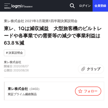
ログイン
会員登録
MENU
東レ株式会社 2021年3月期第1四半期決算説明会
東レ、1Qは減収減益 大型旅客機のビルトレ
ードや各事業での需要等の減少で事業利益は
63.8％減
#
決算説明会
東レ株式会社
開催日
2020/08/07
クリップ
公開日
2020/08/26
東レ株式会社
（
3402
）
フォロー
東証プライム
繊維製品