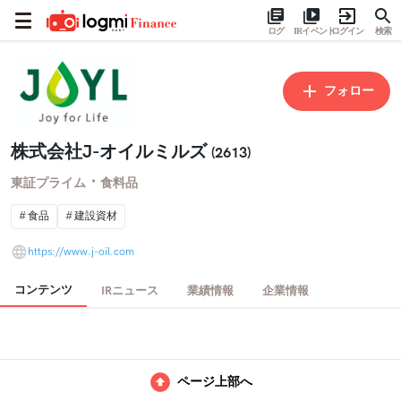
ログ
IRイベント
ログイン
検索
フォロー
株式会社J-オイルミルズ
(2613)
・
東証プライム
食料品
食品
建設資材
https://www.j-oil.com
コンテンツ
IRニュース
業績情報
企業情報
ページ上部へ