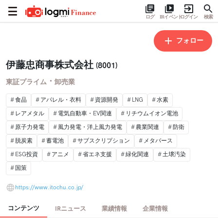
ログ
IRイベント
ログイン
検索
フォロー
伊藤忠商事株式会社
(8001)
・
東証プライム
卸売業
食品
アパレル・衣料
資源開発
LNG
水素
レアメタル
電気自動車・EV関連
リチウムイオン電池
原子力発電
風力発電・洋上風力発電
農業関連
防衛
脱炭素
蓄電池
サブスクリプション
メタバース
ESG投資
アニメ
省エネ支援
緑化関連
土壌汚染
国策
https://www.itochu.co.jp/
コンテンツ
IRニュース
業績情報
企業情報