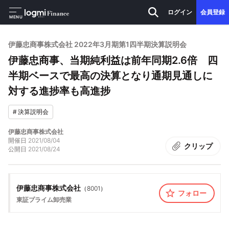
ログイン
会員登録
MENU
伊藤忠商事株式会社 2022年3月期第1四半期決算説明会
伊藤忠商事、当期純利益は前年同期2.6倍 四
半期ベースで最高の決算となり通期見通しに
対する進捗率も高進捗
#
決算説明会
伊藤忠商事株式会社
開催日
2021/08/04
クリップ
公開日
2021/08/24
伊藤忠商事株式会社
（
8001
）
フォロー
東証プライム
卸売業