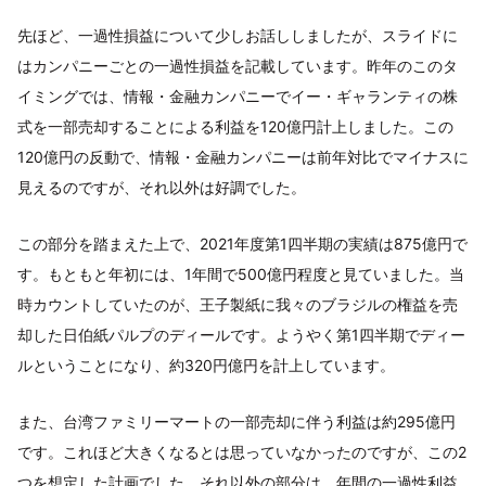
先ほど、一過性損益について少しお話ししましたが、スライドに
はカンパニーごとの一過性損益を記載しています。昨年のこのタ
イミングでは、情報・金融カンパニーでイー・ギャランティの株
式を一部売却することによる利益を120億円計上しました。この
120億円の反動で、情報・金融カンパニーは前年対比でマイナスに
見えるのですが、それ以外は好調でした。
この部分を踏まえた上で、2021年度第1四半期の実績は875億円で
す。もともと年初には、1年間で500億円程度と見ていました。当
時カウントしていたのが、王子製紙に我々のブラジルの権益を売
却した日伯紙パルプのディールです。ようやく第1四半期でディー
ルということになり、約320円億円を計上しています。
また、台湾ファミリーマートの一部売却に伴う利益は約295億円
です。これほど大きくなるとは思っていなかったのですが、この2
つを想定した計画でした。それ以外の部分は、年間の一過性利益