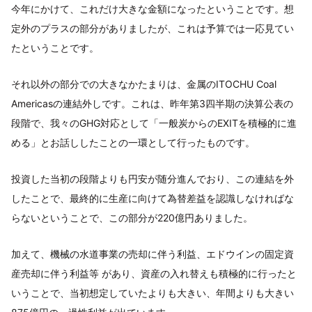
今年にかけて、これだけ大きな金額になったということです。想
定外のプラスの部分がありましたが、これは予算では一応見てい
たということです。
それ以外の部分での大きなかたまりは、金属のITOCHU Coal
Americasの連結外しです。これは、昨年第3四半期の決算公表の
段階で、我々のGHG対応として「一般炭からのEXITを積極的に進
める」とお話ししたことの一環として行ったものです。
投資した当初の段階よりも円安が随分進んでおり、この連結を外
したことで、最終的に生産に向けて為替差益を認識しなければな
らないということで、この部分が220億円ありました。
加えて、機械の水道事業の売却に伴う利益、エドウインの固定資
産売却に伴う利益等 があり、資産の入れ替えも積極的に行ったと
いうことで、当初想定していたよりも大きい、年間よりも大きい