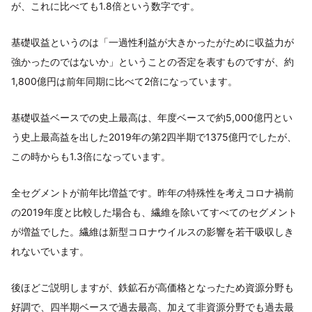
が、これに比べても1.8倍という数字です。
基礎収益というのは「一過性利益が大きかったがために収益力が
強かったのではないか」ということの否定を表すものですが、約
1,800億円は前年同期に比べて2倍になっています。
基礎収益ベースでの史上最高は、年度ベースで約5,000億円とい
う史上最高益を出した2019年の第2四半期で1375億円でしたが、
この時からも1.3倍になっています。
全セグメントが前年比増益です。昨年の特殊性を考えコロナ禍前
の2019年度と比較した場合も、繊維を除いてすべてのセグメント
が増益でした。繊維は新型コロナウイルスの影響を若干吸収しき
れないでいます。
後ほどご説明しますが、鉄鉱石が高価格となったため資源分野も
好調で、四半期ベースで過去最高、加えて非資源分野でも過去最