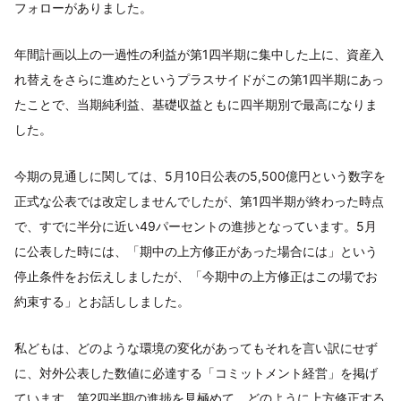
フォローがありました。
年間計画以上の一過性の利益が第1四半期に集中した上に、資産入
れ替えをさらに進めたというプラスサイドがこの第1四半期にあっ
たことで、当期純利益、基礎収益ともに四半期別で最高になりま
した。
今期の見通しに関しては、5月10日公表の5,500億円という数字を
正式な公表では改定しませんでしたが、第1四半期が終わった時点
で、すでに半分に近い49パーセントの進捗となっています。5月
に公表した時には、「期中の上方修正があった場合には」という
停止条件をお伝えしましたが、「今期中の上方修正はこの場でお
約束する」とお話ししました。
私どもは、どのような環境の変化があってもそれを言い訳にせず
に、対外公表した数値に必達する「コミットメント経営」を掲げ
ています。第2四半期の進捗を見極めて、どのように上方修正する