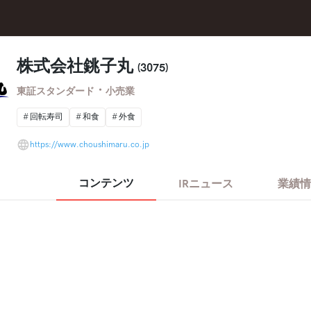
株式会社銚子丸
(3075)
・
東証スタンダード
小売業
回転寿司
和食
外食
https://www.choushimaru.co.jp
コンテンツ
IRニュース
業績情