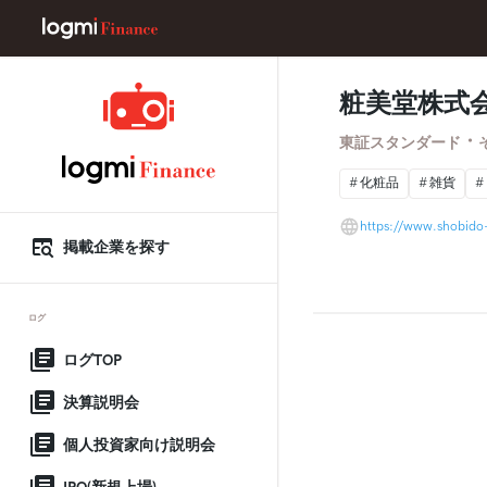
粧美堂株式
・
東証スタンダード
化粧品
雑貨
https://www.shobido-
掲載企業を探す
ログ
ログTOP
決算説明会
個人投資家向け説明会