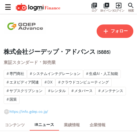
ログ
IRイベント
ログイン
検索
フォロー
株式会社ジーデップ・アドバンス
(5885)
・
東証スタンダード
卸売業
専門商社
システムインテグレーション
生成AI・人工知能
エヌビディア関連
DX
クラウドコンピューティング
サブスクリプション
レンタル
メタバース
メンテナンス
国策
https://info.gdep.co.jp/
IRニュース
コンテンツ
業績情報
企業情報