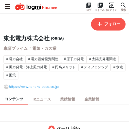
ログ
IRイベント
ログイン
検索
フォロー
東北電力株式会社
(9506)
・
東証プライム
電気・ガス業
電力会社
電力設備投資関連
原子力発電
太陽光発電関連
風力発電・洋上風力発電
円高メリット
ディフェンシブ
水素
国策
https://www.tohoku-epco.co.jp/
コンテンツ
IRニュース
業績情報
企業情報
ページ上部へ