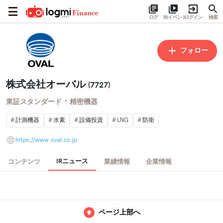
ログ
IRイベント
ログイン
検索
フォロー
株式会社オーバル
(7727)
・
東証スタンダード
精密機器
計測機器
水素
設備投資
LNG
防衛
https://www.oval.co.jp
IRニュース
コンテンツ
業績情報
企業情報
ページ上部へ