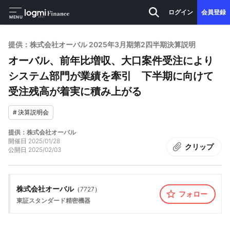
ログイン
会員登録
MENU
提供：株式会社オーバル 2025年3月期第2四半期決算説明
オーバル、前年比増収、大口案件受注により
システム部門が業績を牽引 下半期に向けて
受注残高が着実に積み上がる
#
決算説明会
提供：株式会社オーバル
開催日
2025/01/28
クリップ
公開日
2025/02/03
株式会社オーバル
（
7727
）
フォロー
東証スタンダード
精密機器