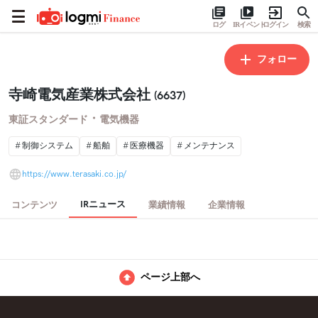
ログ
IRイベント
ログイン
検索
フォロー
寺崎電気産業株式会社
(6637)
・
東証スタンダード
電気機器
制御システム
船舶
医療機器
メンテナンス
https://www.terasaki.co.jp/
IRニュース
コンテンツ
業績情報
企業情報
ページ上部へ