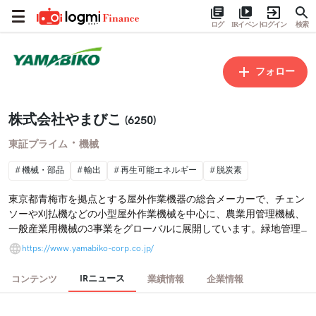
ログ
IRイベント
ログイン
検索
フォロー
株式会社やまびこ
(6250)
・
東証プライム
機械
機械・部品
輸出
再生可能エネルギー
脱炭素
東京都青梅市を拠点とする屋外作業機器の総合メーカーで、チェン
ソーや刈払機などの小型屋外作業機械を中心に、農業用管理機械、
一般産業用機械の3事業をグローバルに展開しています。緑地管理
から農林業、街づくりまで、様々な屋外作業現場に製品とサービス
https://www.yamabiko-corp.co.jp/
を提供しています。
IRニュース
コンテンツ
業績情報
企業情報