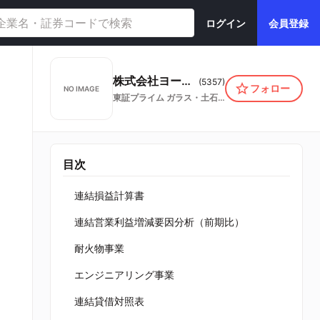
ログイン
会員登録
株式会社ヨータイ
(
5357
)
フォロー
NO IMAGE
東証プライム
ガラス・土石製品
目次
連結損益計算書
連結営業利益増減要因分析（前期比）
耐火物事業
エンジニアリング事業
連結貸借対照表