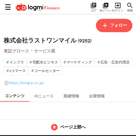
ログ
IRイベント
ログイン
検索
フォロー
株式会社ラストワンマイル
(9252)
・
東証グロース
サービス業
インフラ
宅配水ビジネス
マーケティング
広告・広告代理店
eコマース
コールセンター
https://lomgrp.co.jp/
コンテンツ
IRニュース
業績情報
企業情報
ページ上部へ