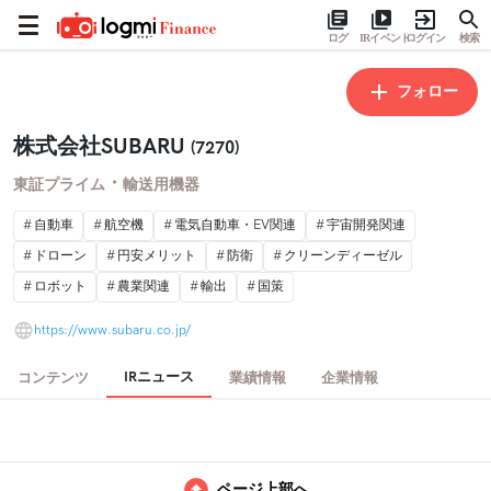
ログ
IRイベント
ログイン
検索
フォロー
株式会社SUBARU
(7270)
・
東証プライム
輸送用機器
自動車
航空機
電気自動車・EV関連
宇宙開発関連
ドローン
円安メリット
防衛
クリーンディーゼル
ロボット
農業関連
輸出
国策
https://www.subaru.co.jp/
IRニュース
コンテンツ
業績情報
企業情報
ページ上部へ