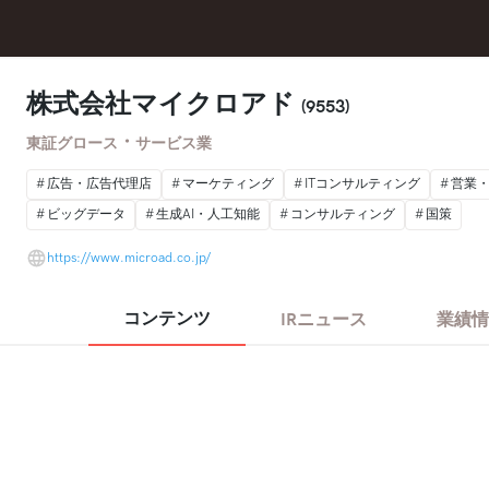
株式会社マイクロアド
(9553)
・
東証グロース
サービス業
広告・広告代理店
マーケティング
ITコンサルティング
営業
ビッグデータ
生成AI・人工知能
コンサルティング
国策
https://www.microad.co.jp/
コンテンツ
IRニュース
業績情