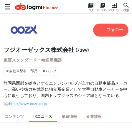
ログ
IRイベント
ログイン
検索
フォロー
フジオーゼックス株式会社
(7299)
・
東証スタンダード
輸送用機器
自動車部材・部品
バルブ
静岡県西部を拠点とするエンジンバルブが主力の自動車部品メーカ
ー。高い技術力を武器に独立系企業として大手自動車メーカーを中
心に取引しており、国内トップクラスのシェア率となっている。
https://www.oozx.co.jp
IRニュース
コンテンツ
業績情報
企業情報