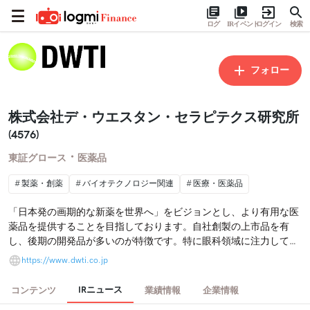
ログ
IRイベント
ログイン
検索
フォロー
株式会社デ・ウエスタン・セラピテクス研究所
(4576)
・
東証グロース
医薬品
製薬・創薬
バイオテクノロジー関連
医療・医薬品
「日本発の画期的な新薬を世界へ」をビジョンとし、より有用な医
薬品を提供することを目指しております。自社創製の上市品を有
し、後期の開発品が多いのが特徴です。特に眼科領域に注力してお
り、新たに再生医療等製品を手掛ける等、患者様の最適な治療の提
https://www.dwti.co.jp
供に取り組んでおります。
IRニュース
コンテンツ
業績情報
企業情報