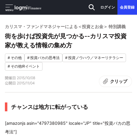
ログイン
会員登録
MENU
カリスマ・ファンドマネジャーによる＜投資とお金＞ 特別講義
街を歩けば投資先が見つかる--カリスマ投資
家が教える情報の集め方
#
その他
#
投資バカの思考法
#
投資ノウハウ／マネーリテラシー
#
その他IRイベント
開催日
2015/10/08
クリップ
公開日
2015/11/04
チャンスは地方に転がっている
[amazonjs asin="4797380985" locale="JP" title="投資バカの思
考法"]