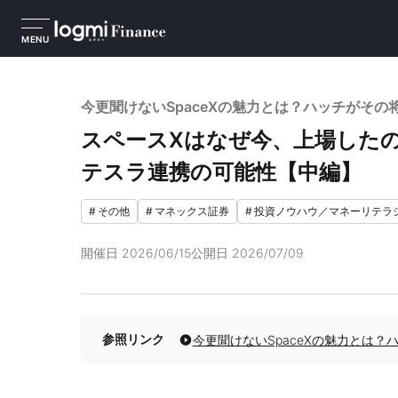
MENU
今更聞けないSpaceXの魅力とは？ハッチがその
スペースXはなぜ今、上場したの
テスラ連携の可能性【中編】
#
その他
#
マネックス証券
#
投資ノウハウ／マネーリテラ
開催日
2026/06/15
公開日
2026/07/09
参照リンク
今更聞けないSpaceXの魅力とは