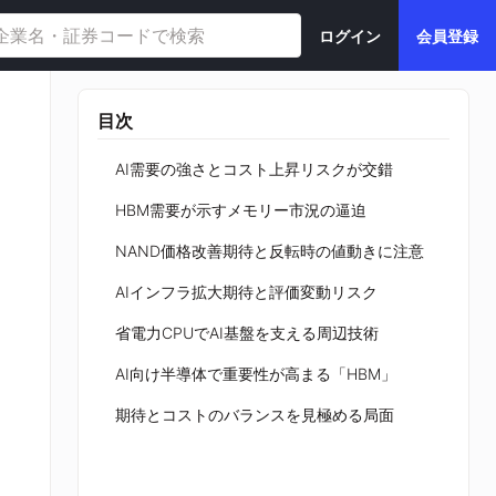
ログイン
会員登録
目次
AI需要の強さとコスト上昇リスクが交錯
HBM需要が示すメモリー市況の逼迫
NAND価格改善期待と反転時の値動きに注意
AIインフラ拡大期待と評価変動リスク
省電力CPUでAI基盤を支える周辺技術
AI向け半導体で重要性が高まる「HBM」
期待とコストのバランスを見極める局面