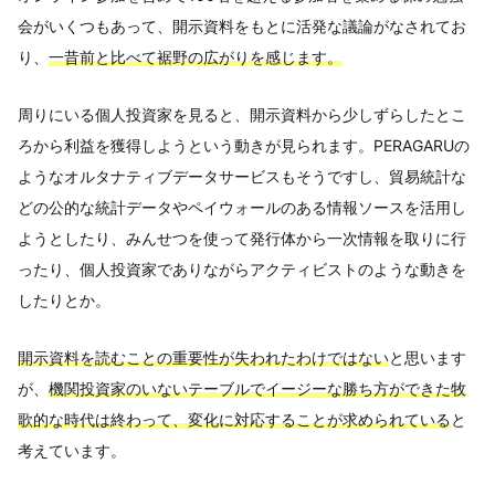
会がいくつもあって、開示資料をもとに活発な議論がなされてお
り、
一昔前と比べて裾野の広がりを感じます。
周りにいる個人投資家を見ると、開示資料から少しずらしたとこ
ろから利益を獲得しようという動きが見られます。PERAGARUの
ようなオルタナティブデータサービスもそうですし、貿易統計な
どの公的な統計データやペイウォールのある情報ソースを活用し
ようとしたり、みんせつを使って発行体から一次情報を取りに行
ったり、個人投資家でありながらアクティビストのような動きを
したりとか。
開示資料を読むことの重要性が失われたわけではない
と思います
が、
機関投資家のいないテーブルでイージーな勝ち方ができた牧
歌的な時代は終わって、変化に対応することが求められている
と
考えています。