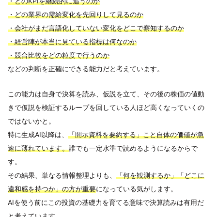
・どのKPIを継続的に追うのか
・どの業界の需給変化を先回りして見るのか
・会社がまだ言語化していない変化をどこで察知するのか
・経営陣が本当に見ている指標は何なのか
・競合比較をどの粒度で行うのか
などの判断を正確にできる能力だと考えています。
この能力は自身で決算を読み、仮説を立て、その後の株価の値動
きで仮説を検証するループを回している人ほど高くなっていくの
ではないかと。
特に生成AI以降は、
「開示資料を要約する」こと自体の価値が急
速に薄れています。
誰でも一定水準で読めるようになるからで
す。
その結果、単なる情報整理よりも、
「何を観測するか」「どこに
違和感を持つか」の方が重要
になっている気がします。
AIを使う前にこの投資の基礎力を育てる意味で決算読みは有用だ
と考えています。