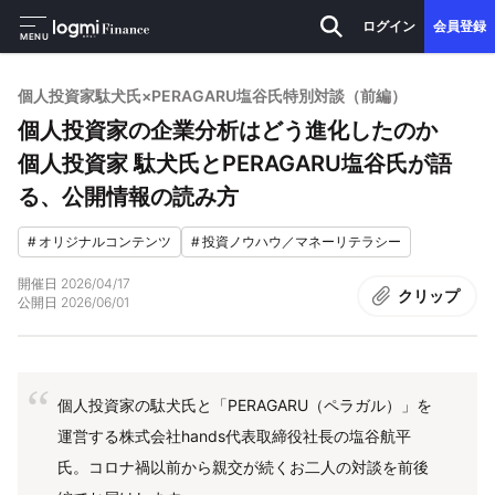
ログイン
会員登録
MENU
個人投資家駄犬氏×PERAGARU塩谷氏特別対談（前編）
個人投資家の企業分析はどう進化したのか
個人投資家 駄犬氏とPERAGARU塩谷氏が語
る、公開情報の読み方
#
オリジナルコンテンツ
#
投資ノウハウ／マネーリテラシー
開催日
2026/04/17
クリップ
公開日
2026/06/01
個人投資家の駄犬氏と「PERAGARU（ペラガル）」を
運営する株式会社hands代表取締役社長の塩谷航平
氏。コロナ禍以前から親交が続くお二人の対談を前後