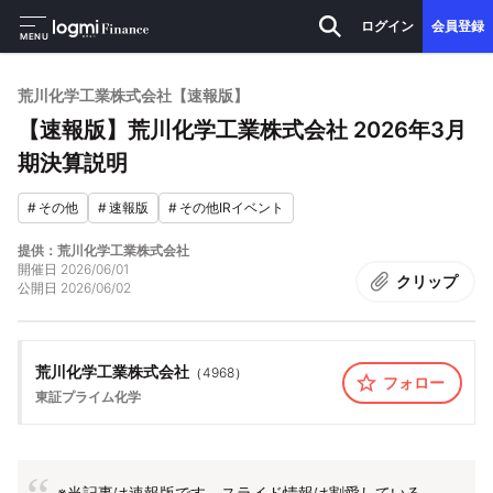
ログイン
会員登録
MENU
荒川化学工業株式会社【速報版】
【速報版】荒川化学工業株式会社 2026年3月
期決算説明
#
その他
#
速報版
#
その他IRイベント
提供：荒川化学工業株式会社
開催日
2026/06/01
クリップ
公開日
2026/06/02
荒川化学工業株式会社
（
4968
）
フォロー
東証プライム
化学
※当記事は速報版です。スライド情報は割愛している