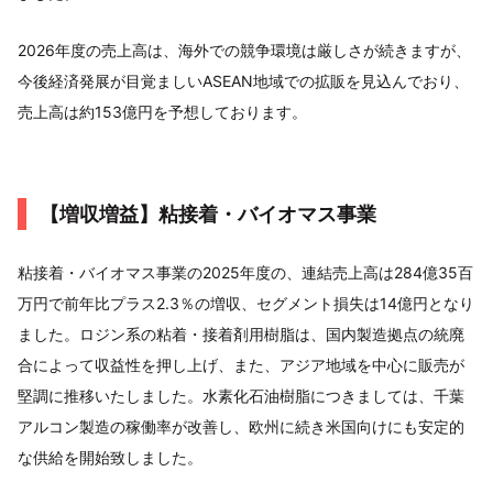
2026年度の売上高は、海外での競争環境は厳しさが続きますが、
今後経済発展が目覚ましいASEAN地域での拡販を見込んでおり、
売上高は約153億円を予想しております。
【増収増益】粘接着・バイオマス事業
粘接着・バイオマス事業の2025年度の、連結売上高は284億35百
万円で前年比プラス2.3％の増収、セグメント損失は14億円となり
ました。ロジン系の粘着・接着剤用樹脂は、国内製造拠点の統廃
合によって収益性を押し上げ、また、アジア地域を中心に販売が
堅調に推移いたしました。水素化石油樹脂につきましては、千葉
アルコン製造の稼働率が改善し、欧州に続き米国向けにも安定的
な供給を開始致しました。