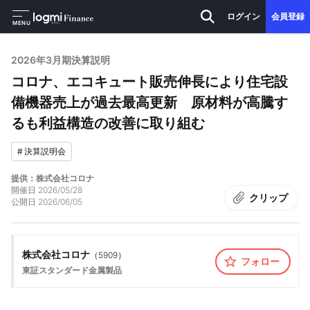
ログイン
会員登録
MENU
2026年3月期決算説明
コロナ、エコキュート販売伸長により住宅設
備機器売上が過去最高更新 原材料が高騰す
るも利益構造の改善に取り組む
#
決算説明会
提供：株式会社コロナ
開催日
2026/05/28
クリップ
公開日
2026/06/05
株式会社コロナ
（
5909
）
フォロー
東証スタンダード
金属製品