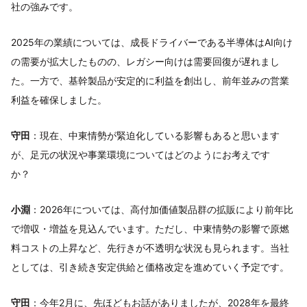
社の強みです。
2025年の業績については、成長ドライバーである半導体はAI向け
の需要が拡大したものの、レガシー向けは需要回復が遅れまし
た。一方で、基幹製品が安定的に利益を創出し、前年並みの営業
利益を確保しました。
守田
：現在、中東情勢が緊迫化している影響もあると思います
が、足元の状況や事業環境についてはどのようにお考えです
か？
小淵
：2026年については、高付加価値製品群の拡販により前年比
で増収・増益を見込んでいます。ただし、中東情勢の影響で原燃
料コストの上昇など、先行きが不透明な状況も見られます。当社
としては、引き続き安定供給と価格改定を進めていく予定です。
守田
：今年2月に、先ほどもお話がありましたが、2028年を最終