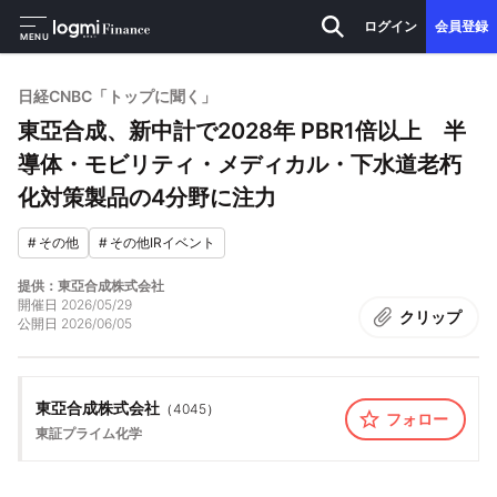
ログイン
会員登録
MENU
日経CNBC「トップに聞く」
東亞合成、新中計で2028年 PBR1倍以上 半
導体・モビリティ・メディカル・下水道老朽
化対策製品の4分野に注力
#
その他
#
その他IRイベント
提供：東亞合成株式会社
開催日
2026/05/29
クリップ
公開日
2026/06/05
東亞合成株式会社
（
4045
）
フォロー
東証プライム
化学