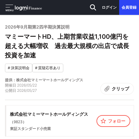
ログイン
会員登録
MENU
2026年9月期第2四半期決算説明
マミーマートHD、上期営業収益1,100億円を
超える大幅増収 過去最大規模の出店で成長
投資を加速
#
決算説明会
#
質疑応答あり
提供：株式会社マミーマートホールディングス
開催日
2026/05/22
クリップ
公開日
2026/05/27
株式会社マミーマートホールディングス
フォロー
（
9823
）
東証スタンダード
小売業