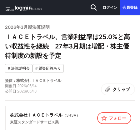
ログイン
会員登録
MENU
2026年3月期決算説明
ＩＡＣＥトラベル、営業利益率は25.0%と高
い収益性を継続 27年3月期は増配・株主優
待制度の新設を予定
#
決算説明会
#
質疑応答あり
提供：株式会社ＩＡＣＥトラベル
開催日
2026/05/14
クリップ
公開日
2026/05/18
株式会社ＩＡＣＥトラベル
（
343A
）
フォロー
東証スタンダード
サービス業