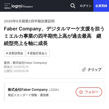
ログイン
会員登録
MENU
2026年9月期第2四半期決算説明
Faber Company、デジタルマーケ支援を担う
ミエルカ事業の四半期売上高が過去最高 継
続型売上を軸に成長
#
決算説明会
#
質疑応答あり
提供：株式会社Faber Company
開催日
2026/05/14
クリップ
公開日
2026/05/18
株式会社Faber Company
（
220A
）
フォロー
東証スタンダード
情報・通信業