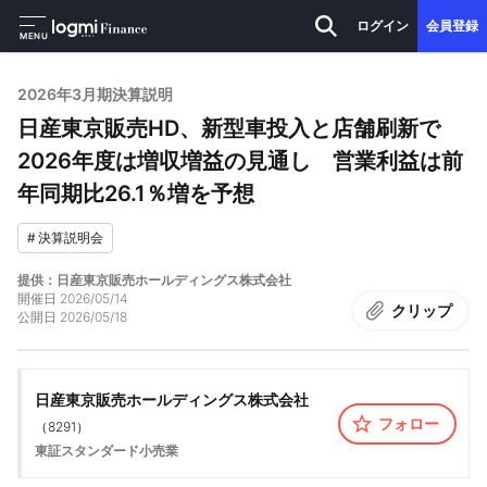
ログイン
会員登録
MENU
2026年3月期決算説明
日産東京販売HD、新型車投入と店舗刷新で
2026年度は増収増益の見通し 営業利益は前
年同期比26.1％増を予想
#
決算説明会
提供：日産東京販売ホールディングス株式会社
開催日
2026/05/14
クリップ
公開日
2026/05/18
日産東京販売ホールディングス株式会社
フォロー
（
8291
）
東証スタンダード
小売業