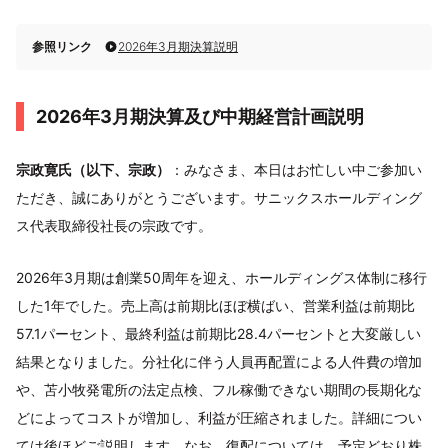
参照リンク
2026年3月期決算説明
2026年3月期決算及び中期経営計画説明
宗政寛氏（以下、宗政）
：みなさま、本日はお忙しい中ご参加い
ただき、誠にありがとうございます。サニックスホールディング
ス代表取締役社長の宗政です。
2026年3月期は創業50周年を迎え、ホールディングス体制に移行
した1年でした。売上高は前期比ほぼ横ばい、営業利益は前期比
57.1パーセント、最終利益は前期比28.4パーセントと大変厳しい
結果となりました。分社化に伴う人員再配置による人件費の増加
や、苫小牧発電所の法定点検、フル稼働できない期間の長期化な
どによってコストが増加し、利益が圧縮されました。詳細につい
ては後ほどご説明します。なお、復配については、予定どおり株