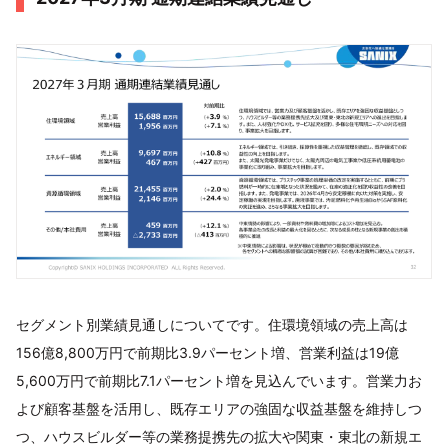
セグメント別業績見通しについてです。住環境領域の売上高は
156億8,800万円で前期比3.9パーセント増、営業利益は19億
5,600万円で前期比7.1パーセント増を見込んでいます。営業力お
よび顧客基盤を活用し、既存エリアの強固な収益基盤を維持しつ
つ、ハウスビルダー等の業務提携先の拡大や関東・東北の新規エ