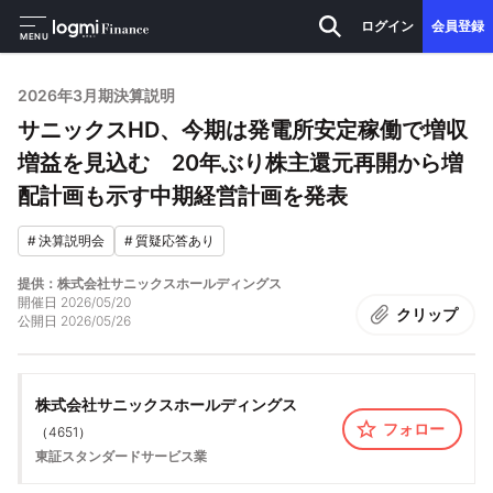
ログイン
会員登録
MENU
2026年3月期決算説明
サニックスHD、今期は発電所安定稼働で増収
増益を見込む 20年ぶり株主還元再開から増
配計画も示す中期経営計画を発表
#
決算説明会
#
質疑応答あり
提供：株式会社サニックスホールディングス
開催日
2026/05/20
クリップ
公開日
2026/05/26
株式会社サニックスホールディングス
フォロー
（
4651
）
東証スタンダード
サービス業