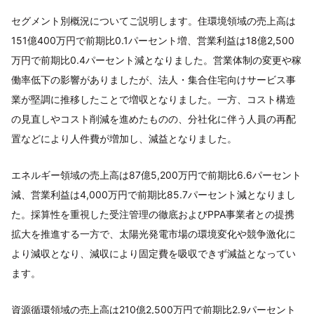
セグメント別概況についてご説明します。住環境領域の売上高は
151億400万円で前期比0.1パーセント増、営業利益は18億2,500
万円で前期比0.4パーセント減となりました。営業体制の変更や稼
働率低下の影響がありましたが、法人・集合住宅向けサービス事
業が堅調に推移したことで増収となりました。一方、コスト構造
の見直しやコスト削減を進めたものの、分社化に伴う人員の再配
置などにより人件費が増加し、減益となりました。
エネルギー領域の売上高は87億5,200万円で前期比6.6パーセント
減、営業利益は4,000万円で前期比85.7パーセント減となりまし
た。採算性を重視した受注管理の徹底およびPPA事業者との提携
拡大を推進する一方で、太陽光発電市場の環境変化や競争激化に
より減収となり、減収により固定費を吸収できず減益となってい
ます。
資源循環領域の売上高は210億2,500万円で前期比2.9パーセント