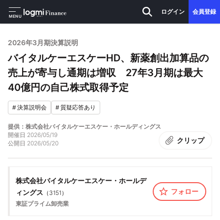
ログイン
会員登録
MENU
2026年3月期決算説明
バイタルケーエスケーHD、新薬創出加算品の
売上が寄与し通期は増収 27年3月期は最大
40億円の自己株式取得予定
#
決算説明会
#
質疑応答あり
提供：株式会社バイタルケーエスケー・ホールディングス
開催日
2026/05/19
クリップ
公開日
2026/05/20
株式会社バイタルケーエスケー・ホールデ
フォロー
ィングス
（
3151
）
東証プライム
卸売業