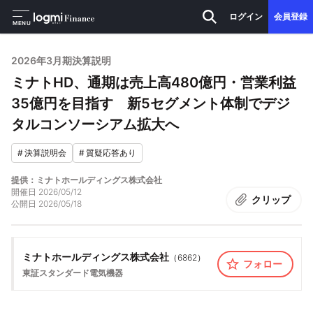
ログイン
会員登録
MENU
2026年3月期決算説明
ミナトHD、通期は売上高480億円・営業利益
35億円を目指す 新5セグメント体制でデジ
タルコンソーシアム拡大へ
#
決算説明会
#
質疑応答あり
提供：ミナトホールディングス株式会社
開催日
2026/05/12
クリップ
公開日
2026/05/18
ミナトホールディングス株式会社
（
6862
）
フォロー
東証スタンダード
電気機器