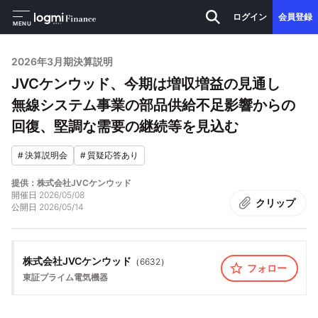
ログイン
会員登録
MENU
2026年3月期決算説明
JVCケンウッド、今期は増収増益の見通し
無線システム事業の部品供給不足影響からの
回復、堅調な需要の継続等を見込む
#
決算説明会
#
質疑応答あり
提供：株式会社JVCケンウッド
開催日
2026/05/08
クリップ
公開日
2026/05/14
株式会社JVCケンウッド
（
6632
）
フォロー
東証プライム
電気機器