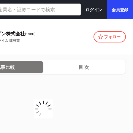
ログイン
会員登録
ダン株式会社
(
1980
)
フォロー
ライム
建設業
記事比較
目 次