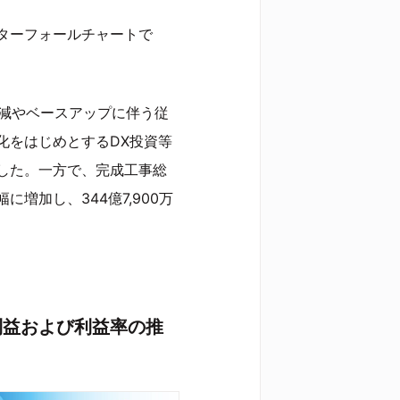
ターフォールチャートで
微減やベースアップに伴う従
化をはじめとするDX投資等
した。一方で、完成工事総
増加し、344億7,900万
利益および利益率の推