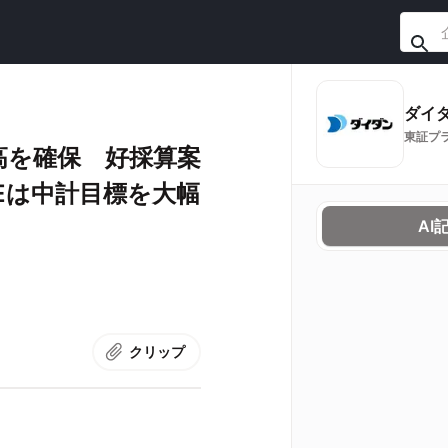
ダイ
東証プ
高を確保 好採算案
Eは中計目標を大幅
AI
クリップ