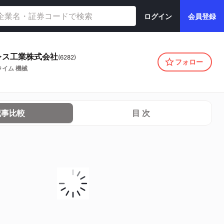
ログイン
会員登録
レス工業株式会社
(
6282
)
フォロー
ライム
機械
記事比較
目 次