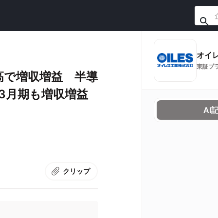
オイ
東証プ
高で増収増益 半導
年3月期も増収増益
AI
クリップ