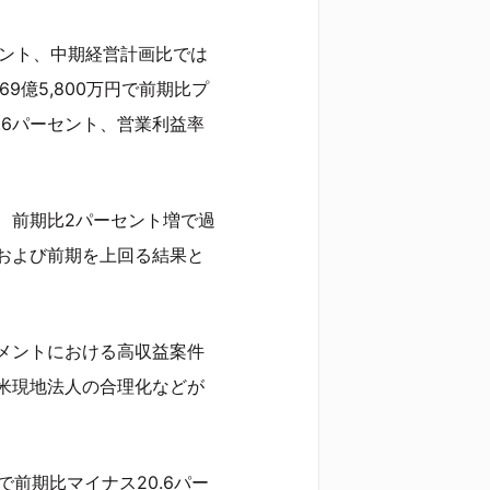
ーセント、中期経営計画比では
9億5,800万円で前期比プ
.6パーセント、営業利益率
、前期比2パーセント増で過
および前期を上回る結果と
メントにおける高収益案件
米現地法人の合理化などが
で前期比マイナス20.6パー