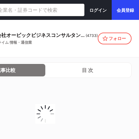
ログイン
会員登録
株式会社オービックビジネスコンサルタント
(
4733
)
フォロー
ライム
情報・通信業
記事比較
目 次