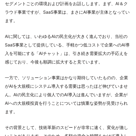
セグメントごとの環境および計画をお話しします。まず、AI＆ク
ラウド事業ですが、SaaS事業は、まさにAI事業が主体となってい
ます。
AIに関しては、いわゆるAIの民主化が大きく進んでおり、当社の
SaaS事業として提供している、手軽かつ低コストで企業へのAI導
入を可能にする「AIチャット」は、引き続き需要拡大の手応えを
感じており、今後も順調に拡大すると見ています。
一方で、ソリューション事業はかなり期待していたものの、企業
がAIを大規模にシステム導入する需要は思ったほど伸びていませ
ん。AIの民主化により個人でのAI導入は進んでいますが、企業が
AIへの大規模投資を行うことについては慎重な姿勢が見受けられ
ます。
その背景として、技術革新のスピードが非常に速く、変化が激し
いことがあります。そのため、多額の資金と時間をかけて導入し