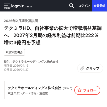
ログイン
会員登録
MENU
2026年2月期決算説明
テクミラHD、自社事業の拡大で増収増益基調
へ 2027年2月期の経常利益は前期比222％
増の3億円を予想
#
決算説明会
提供：テクミラホールディングス株式会社
開催日
2026/04/16
クリップ
公開日
2026/04/27
テクミラホールディングス株式会社
（
3627
）
フォロー
東証スタンダード
情報・通信業