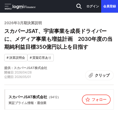
ログイン
会員登録
MENU
2026年3月期決算説明
スカパーJSAT、宇宙事業を成長ドライバー
に、メディア事業も増益計画 2030年度の当
期純利益目標350億円以上を目指す
#
決算説明会
#
質疑応答あり
提供：スカパーJSAT株式会社
開催日
2026/04/28
クリップ
公開日
2026/05/01
スカパーJSAT株式会社
（
9412
）
フォロー
東証プライム
情報・通信業