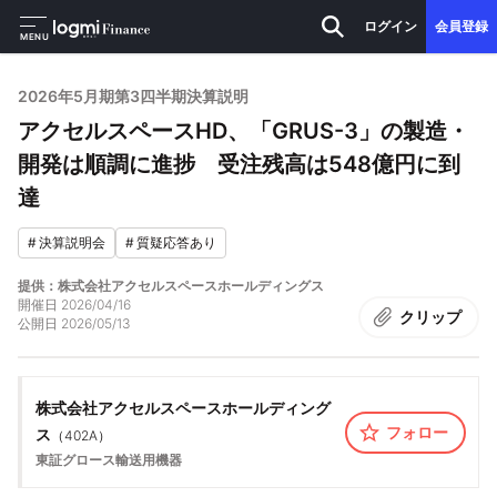
ログイン
会員登録
MENU
2026年5月期第3四半期決算説明
アクセルスペースHD、「GRUS-3」の製造・
開発は順調に進捗 受注残高は548億円に到
達
#
決算説明会
#
質疑応答あり
提供：株式会社アクセルスペースホールディングス
開催日
2026/04/16
クリップ
公開日
2026/05/13
株式会社アクセルスペースホールディング
フォロー
ス
（
402A
）
東証グロース
輸送用機器