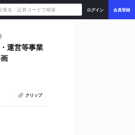
ログイン
会員登録
明
・運営等事業
参画
クリップ