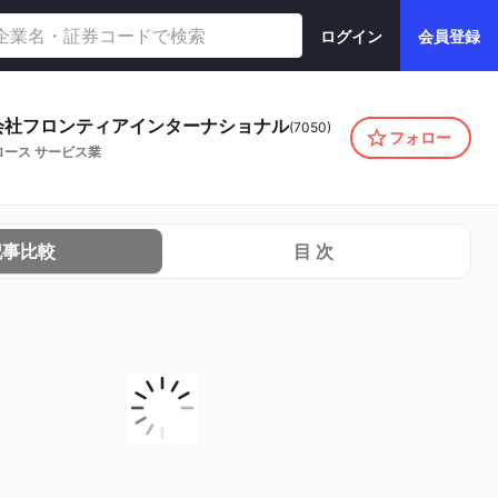
ログイン
会員登録
会社フロンティアインターナショナル
(
7050
)
フォロー
ロース
サービス業
記事比較
目 次