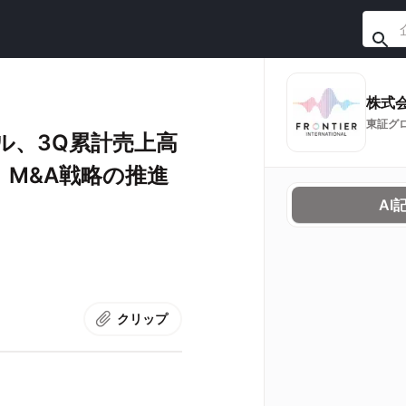
株式
東証グ
ル、3Q累計売上高
、M&A戦略の推進
AI
クリップ