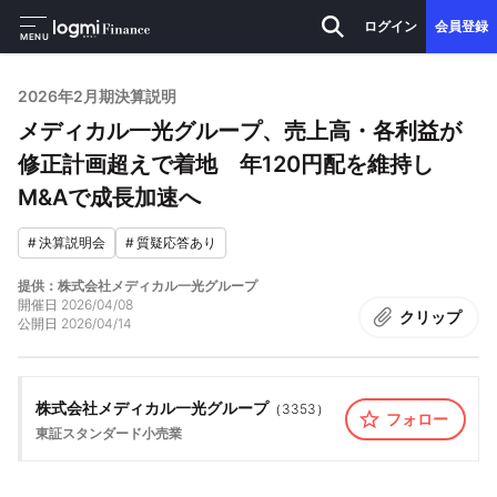
ログイン
会員登録
MENU
2026年2月期決算説明
メディカル一光グループ、売上高・各利益が
修正計画超えで着地 年120円配を維持し
M&Aで成長加速へ
#
決算説明会
#
質疑応答あり
提供：株式会社メディカル一光グループ
開催日
2026/04/08
クリップ
公開日
2026/04/14
株式会社メディカル一光グループ
（
3353
）
フォロー
東証スタンダード
小売業