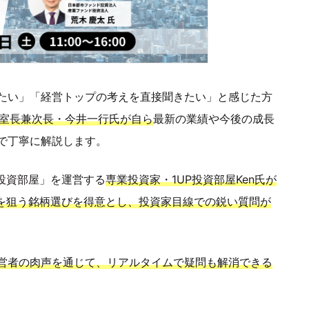
たい」「経営トップの考えを直接聞きたい」と感じた方
R室長兼次長・今井一行氏が自ら
最新の業績や今後の成長
で丁寧に解説します。
P投資部屋」を運営する
専業投資家・1UP投資部屋Ken氏が
倍を狙う銘柄選びを得意とし、投資家目線での鋭い質問が
営者の肉声を通じて、リアルタイムで疑問も解消できる