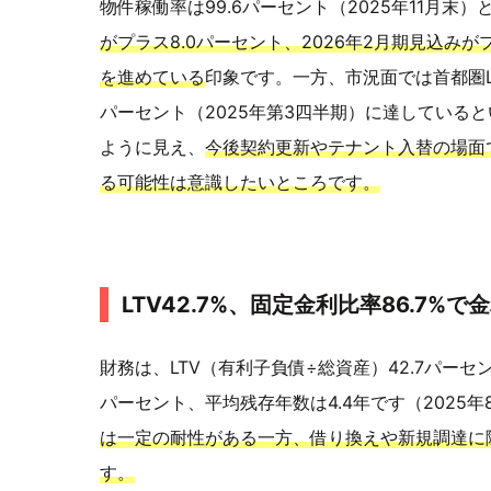
物件稼働率は99.6パーセント（2025年11月末
がプラス8.0パーセント、2026年2月期見込み
を進めている
印象です。一方、市況面では首都圏L
パーセント（2025年第3四半期）に達している
ように見え、
今後契約更新やテナント入替の場面
る可能性は意識したいところです。
LTV42.7%、固定金利比率86.7%
財務は、LTV（有利子負債÷総資産）42.7パーセ
パーセント、平均残存年数は4.4年です（2025年
は一定の耐性がある一方、借り換えや新規調達に
す。