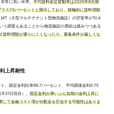
）と非常に高い水準。
平均賃料改定変動率は2025年8月期
がプラス7.0パーセントと開示しており、積極的に賃料増額
MT（大型マルチテナント型物流施設）の空室率が10.4
という調査もあることから物流施設の需給は緩みつつある
で賃料増額が通りにくくなったり、募集条件が厳しくな
で金利上昇耐性
ント、固定金利比率86.7パーセント、平均調達金利0.75
8月31日現在）。
固定金利が厚いぶん短期の金利上昇に
際して金融コスト増が分配金を圧迫する可能性はありま