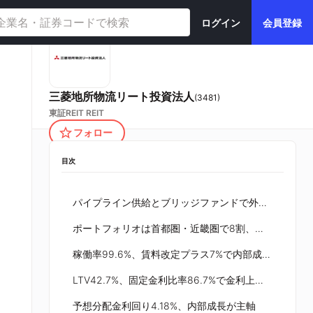
ログイン
会員登録
三菱地所物流リート投資法人
(
3481
)
東証REIT
REIT
フォロー
目次
パイプライン供給とブリッジファンドで外部成長を追求
ポートフォリオは首都圏・近畿圏で8割、取得価格2,806億円
稼働率99.6%、賃料改定プラス7%で内部成長を狙う
LTV42.7%、固定金利比率86.7%で金利上昇耐性
予想分配金利回り4.18%、内部成長が主軸