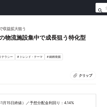
げで収益拡大狙う
圏の物流施設集中で成長狙う特化型
リテラシー
#
トレンド・テーマ
#
銘柄発掘
クリップ
年1月15日終値）／予想分配金利回り：4.14%