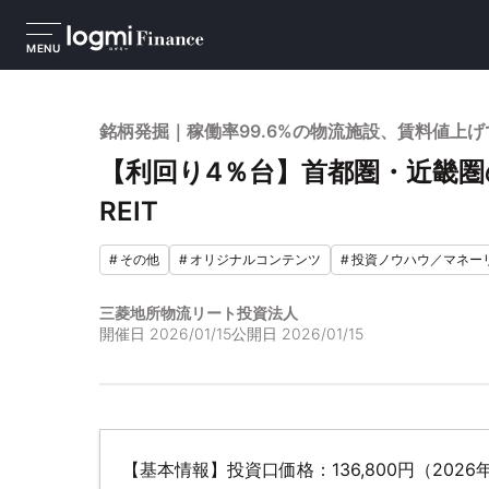
MENU
銘柄発掘｜稼働率99.6%の物流施設、賃料値上
【利回り4％台】首都圏・近畿
REIT
#
その他
#
オリジナルコンテンツ
#
投資ノウハウ／マネー
三菱地所物流リート投資法人
開催日
2026/01/15
公開日
2026/01/15
【基本情報】投資口価格：136,800円（2026