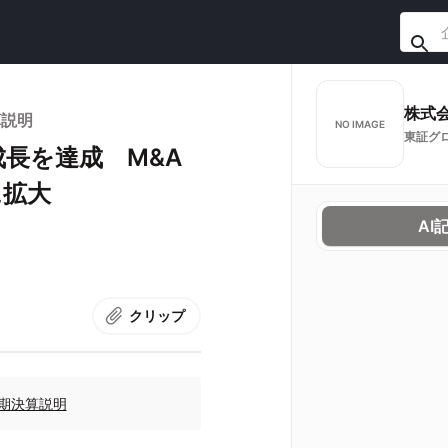
株式会
算説明
NO IMAGE
東証グ
成長を達成 M&A
に拡大
AI
クリップ
半期決算説明