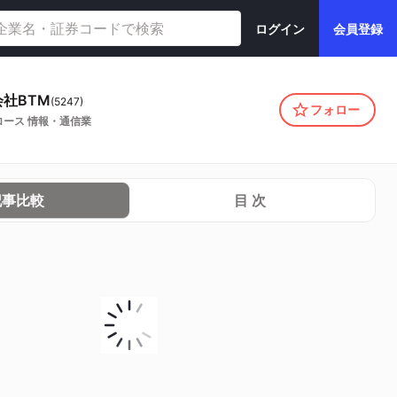
ログイン
会員登録
社BTM
(
5247
)
フォロー
ロース
情報・通信業
記事比較
目 次