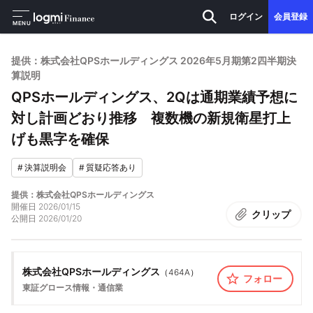
ログイン
会員登録
MENU
提供：株式会社QPSホールディングス 2026年5月期第2四半期決
算説明
QPSホールディングス、2Qは通期業績予想に
対し計画どおり推移 複数機の新規衛星打上
げも黒字を確保
#
決算説明会
#
質疑応答あり
提供：株式会社QPSホールディングス
開催日
2026/01/15
クリップ
公開日
2026/01/20
株式会社QPSホールディングス
（
464A
）
フォロー
東証グロース
情報・通信業