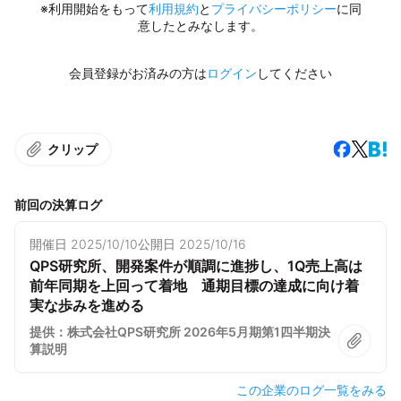
※利用開始をもって
利用規約
と
プライバシーポリシー
に同
意したとみなします。
会員登録がお済みの方は
ログイン
してください
クリップ
前回の決算ログ
開催日
2025/10/10
公開日
2025/10/16
QPS研究所、開発案件が順調に進捗し、1Q売上高は
前年同期を上回って着地 通期目標の達成に向け着
実な歩みを進める
提供：株式会社QPS研究所 2026年5月期第1四半期決
算説明
この企業のログ一覧をみる