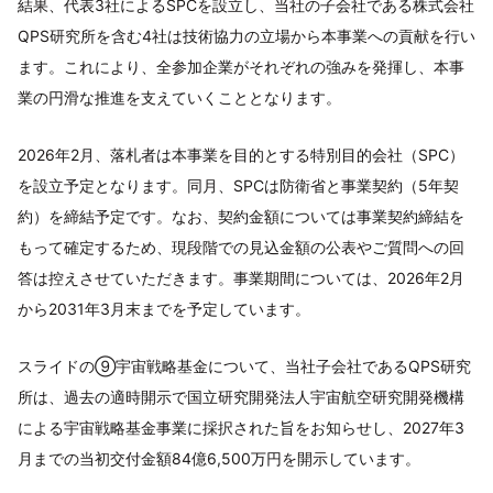
結果、代表3社によるSPCを設立し、当社の子会社である株式会社
QPS研究所を含む4社は技術協力の立場から本事業への貢献を行い
ます。これにより、全参加企業がそれぞれの強みを発揮し、本事
業の円滑な推進を支えていくこととなります。
2026年2月、落札者は本事業を目的とする特別目的会社（SPC）
を設立予定となります。同月、SPCは防衛省と事業契約（5年契
約）を締結予定です。なお、契約金額については事業契約締結を
もって確定するため、現段階での見込金額の公表やご質問への回
答は控えさせていただきます。事業期間については、2026年2月
から2031年3月末までを予定しています。
スライドの⑨宇宙戦略基金について、当社子会社であるQPS研究
所は、過去の適時開示で国立研究開発法人宇宙航空研究開発機構
による宇宙戦略基金事業に採択された旨をお知らせし、2027年3
月までの当初交付金額84億6,500万円を開示しています。