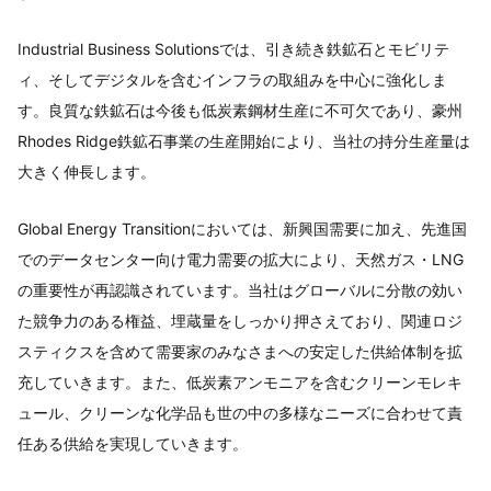
Industrial Business Solutionsでは、引き続き鉄鉱石とモビリテ
ィ、そしてデジタルを含むインフラの取組みを中心に強化しま
す。良質な鉄鉱石は今後も低炭素鋼材生産に不可欠であり、豪州
Rhodes Ridge鉄鉱石事業の生産開始により、当社の持分生産量は
大きく伸長します。
Global Energy Transitionにおいては、新興国需要に加え、先進国
でのデータセンター向け電力需要の拡大により、天然ガス・LNG
の重要性が再認識されています。当社はグローバルに分散の効い
た競争力のある権益、埋蔵量をしっかり押さえており、関連ロジ
スティクスを含めて需要家のみなさまへの安定した供給体制を拡
充していきます。また、低炭素アンモニアを含むクリーンモレキ
ュール、クリーンな化学品も世の中の多様なニーズに合わせて責
任ある供給を実現していきます。