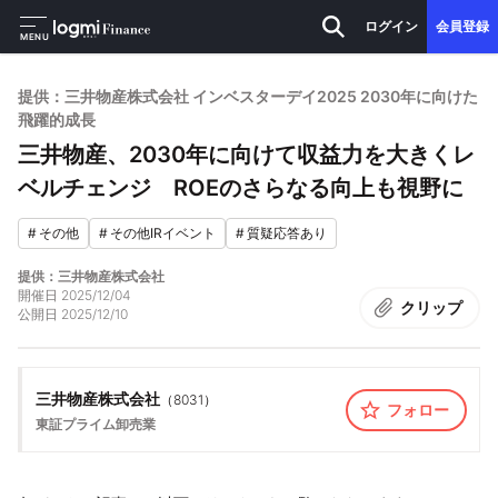
ログイン
会員登録
MENU
提供：三井物産株式会社 インベスターデイ2025 2030年に向けた
飛躍的成長
三井物産、2030年に向けて収益力を大きくレ
ベルチェンジ ROEのさらなる向上も視野に
#
その他
#
その他IRイベント
#
質疑応答あり
提供：三井物産株式会社
開催日
2025/12/04
クリップ
公開日
2025/12/10
三井物産株式会社
（
8031
）
フォロー
東証プライム
卸売業