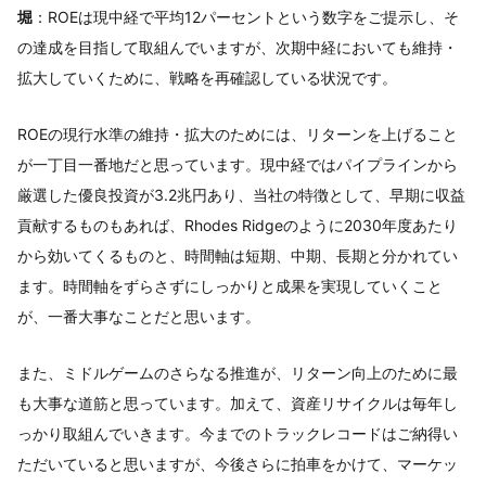
堀
：ROEは現中経で平均12パーセントという数字をご提示し、そ
の達成を目指して取組んでいますが、次期中経においても維持・
拡大していくために、戦略を再確認している状況です。
ROEの現行水準の維持・拡大のためには、リターンを上げること
が一丁目一番地だと思っています。現中経ではパイプラインから
厳選した優良投資が3.2兆円あり、当社の特徴として、早期に収益
貢献するものもあれば、Rhodes Ridgeのように2030年度あたり
から効いてくるものと、時間軸は短期、中期、長期と分かれてい
ます。時間軸をずらさずにしっかりと成果を実現していくこと
が、一番大事なことだと思います。
また、ミドルゲームのさらなる推進が、リターン向上のために最
も大事な道筋と思っています。加えて、資産リサイクルは毎年し
っかり取組んでいきます。今までのトラックレコードはご納得い
ただいていると思いますが、今後さらに拍車をかけて、マーケッ