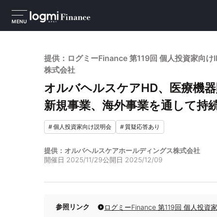
MENU
提供：ログミーFinance 第119回 個人投資家
株式会社
オルバヘルスケアHD、医療機
新規事業、海外事業を通して持
#
個人投資家向け説明会
#
質疑応答あり
提供：オルバヘルスケアホールディングス株式会社
開催日
2025/11/29
公開日
2025/12/09
参照リンク