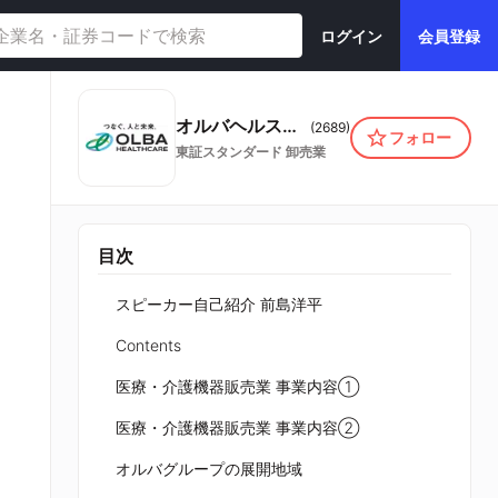
ログイン
会員登録
オルバヘルスケアホールディングス株式会社
(
2689
)
フォロー
東証スタンダード
卸売業
目次
スピーカー自己紹介 前島洋平
Contents
医療・介護機器販売業 事業内容①
医療・介護機器販売業 事業内容②
オルバグループの展開地域