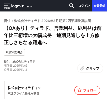
ログイン
会員登録
MENU
提供：株式会社ティラド 2026年3月期第2四半期決算説明
【QAあり】ティラド、営業利益、純利益は前
年比三桁増の大幅成長 通期見通しを上方修
正しさらなる躍進へ
#
決算説明会
提供：株式会社ティラド
開催日
2025/11/05
クリップ
公開日
2025/11/12
株式会社ティラド
（
7236
）
フォロー
東証プライム
輸送用機器